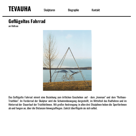
TEVAUHA
Skulpturen
Biographie
Kontakt
Geflügeltes Fahrrad
am Rothsee
Das Geflügelte Fahrrad nimmt eine Beziehung zum örtlichen Geschehen auf - dem „Ironman“ und dem “Rothsee-
Triathlon”. Im Vorderrad der Skulptur wird die Schwimmbewegung dargestellt, im Mittelteil das Radfahren und im
Hinterrad der Dauerlauf der TriathletInnen. Mit großer Anstrengung in allen drei Disziplinen heben die SportlerInnen
ab und fangen an, über die Distanzen hinwegzufliegen. Zuletzt überflügeln sie sich selbst.