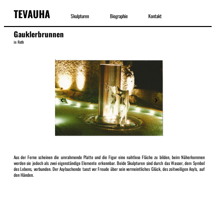
TEVAUHA
Skulpturen
Biographie
Kontakt
Gauklerbrunnen
in Roth
Aus der Ferne scheinen die umrahmende Platte und die Figur eine nahtlose Fläche zu bilden, beim Näherkommen
werden sie jedoch als zwei eigenständige Elemente erkennbar. Beide Skulpturen sind durch das Wasser, dem Symbol
des Lebens, verbunden. Der Asylsuchende tanzt vor Freude über sein vermeintliches Glück, des zeitweiligen Asyls, auf
den Händen.