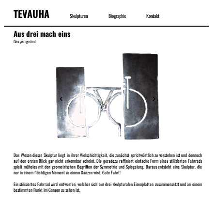
TEVAUHA
Skulpturen
Biographie
Kontakt
Aus drei mach eins
Georgensgmünd
Das Wesen dieser Skulptur liegt in ihrer Vielschichtigkeit, die zunächst sprichwörtlich zu verstehen ist und dennoch
auf den ersten Blick gar nicht erkennbar scheint. Die geradezu raffiniert einfache Form eines stilisierten Fahrrads
spielt mühelos mit den geometrischen Begriffen der Symmetrie und Spiegelung. Daraus entsteht eine Skulptur, die
nur in einem flüchtigen Moment zu einem Ganzen wird. Gute Fahrt!
Ein stilisiertes Fahrrad wird entworfen, welches sich aus drei skulpturalen Eisenplatten zusammensetzt und an einem
bestimmten Punkt im Ganzen zu sehen ist.